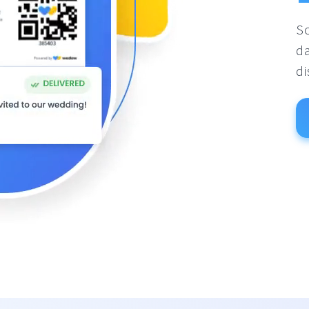
So
da
di